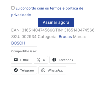
Eu concordo com os
termos
e
polítiica de
privacidade
Assinar agora
EAN:
3165140474566
GTIN: 3165140474566
SKU:
002934
Categoria:
Brocas
Marca:
BOSCH
Compartilhe isso:
E-mail
X
Facebook
Telegram
WhatsApp