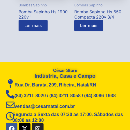
Bombas Sapinho
Bombas Sapinho
Bomba Sapinho Hs 1900
Bomba Sapinho Hs 650
220v 1
Compacta 220v 3/4
Ler mais
Ler mais
César Store
Indústria, Casa e Campo
Rua Dr. Barata, 209, Ribeira, Natal/RN
(84) 3211-8020 / (84) 3211-8058 / (84) 3086-1938
vendas@cesarnatal.com.br
Segunda a Sexta das 07:30 as 17:00. Sábados das
08:00 as 12:00
F
X
I