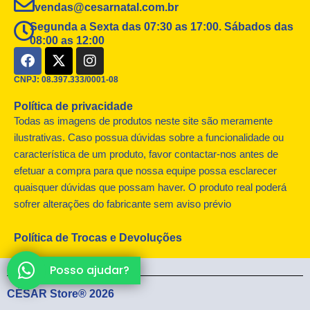
vendas@cesarnatal.com.br
Segunda a Sexta das 07:30 as 17:00. Sábados das
08:00 as 12:00
F
X
I
a
-
n
c
t
s
CNPJ: 08.397.333/0001-08
e
w
t
Política de privacidade
b
i
a
o
t
g
Todas as imagens de produtos neste site são meramente
o
t
r
ilustrativas. Caso possua dúvidas sobre a funcionalidade ou
k
e
a
característica de um produto, favor contactar-nos antes de
r
m
efetuar a compra para que nossa equipe possa esclarecer
quaisquer dúvidas que possam haver. O produto real poderá
sofrer alterações do fabricante sem aviso prévio
Política de Trocas e Devoluções
Posso ajudar?
CÉSAR Store® 2026