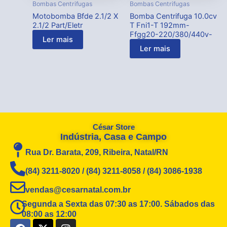
Bombas Centrifugas
Bombas Centrifugas
Motobomba Bfde 2.1/2 X
Bomba Centrifuga 10.0cv
2.1/2 Part/Eletr
T Fni1-T 192mm-
Ffgg20-220/380/440v-
Ler mais
Ler mais
César Store
Indústria, Casa e Campo
Rua Dr. Barata, 209, Ribeira, Natal/RN
(84) 3211-8020 / (84) 3211-8058 / (84) 3086-1938
vendas@cesarnatal.com.br
Segunda a Sexta das 07:30 as 17:00. Sábados das
08:00 as 12:00
F
X
I