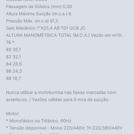
Passagem de Sólidos (mm) 0,00
Altura Máxima Sucção (m.c.a.) 8
Pressão Máx. (m.c.a) 91,5
Selo Mecânico 1″X25,4 AB T01 GCB JC
ALTURA MANOMÉTRICA TOTAL (M.C.A.) Vazão em m³/h
78 *
80 35,1
82 32,1
84 28,6
86 24,3
88 18,7
Nunca utilizar a motobomba nas faixas marcadas com
asteriscos. / Vazões válidas para 0 mca de sucção.
Motor:
Acabou
* Monofásico ou Trifásico, 60Hz
* Tensão disponível – Mono 220/440V; Tri 220/380/440V