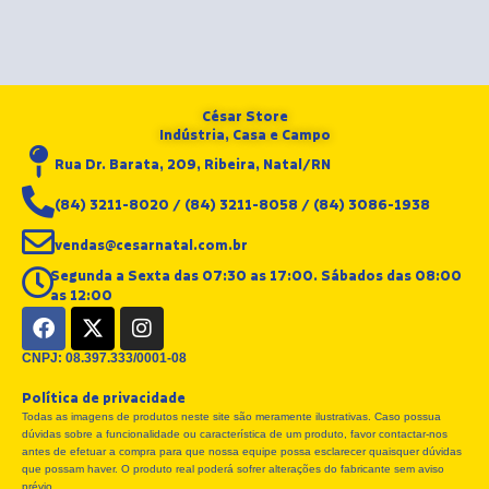
César Store
Indústria, Casa e Campo
Rua Dr. Barata, 209, Ribeira, Natal/RN
(84) 3211-8020 / (84) 3211-8058 / (84) 3086-1938
vendas@cesarnatal.com.br
Segunda a Sexta das 07:30 as 17:00. Sábados das 08:00
as 12:00
F
X
I
a
-
n
c
t
s
CNPJ: 08.397.333/0001-08
e
w
t
Política de privacidade
b
i
a
Todas as imagens de produtos neste site são meramente ilustrativas. Caso possua
o
t
g
dúvidas sobre a funcionalidade ou característica de um produto, favor contactar-nos
o
t
r
antes de efetuar a compra para que nossa equipe possa esclarecer quaisquer dúvidas
k
e
a
que possam haver. O produto real poderá sofrer alterações do fabricante sem aviso
prévio