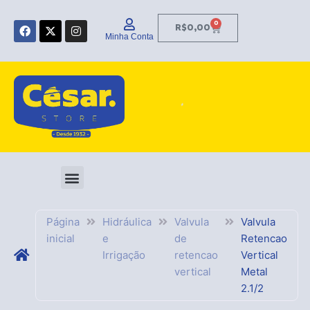
Ir
F
X
I
para
0
Carrinho
R$
0,00
a
-
n
Minha Conta
o
c
t
s
e
w
t
conteúdo
b
i
a
o
t
g
o
t
r
k
e
a
r
m
Página
Hidráulica
Valvula
Valvula
inicial
e
de
Retencao
Irrigação
retencao
Vertical
vertical
Metal
2.1/2