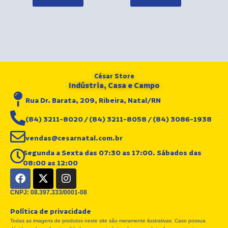
César Store
Indústria, Casa e Campo
Rua Dr. Barata, 209, Ribeira, Natal/RN
(84) 3211-8020 / (84) 3211-8058 / (84) 3086-1938
vendas@cesarnatal.com.br
Segunda a Sexta das 07:30 as 17:00. Sábados das
08:00 as 12:00
F
X
I
a
-
n
c
t
s
CNPJ: 08.397.333/0001-08
e
w
t
Política de privacidade
b
i
a
Todas as imagens de produtos neste site são meramente ilustrativas. Caso possua
o
t
g