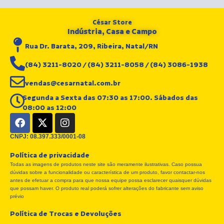
César Store
Indústria, Casa e Campo
Rua Dr. Barata, 209, Ribeira, Natal/RN
(84) 3211-8020 / (84) 3211-8058 / (84) 3086-1938
vendas@cesarnatal.com.br
Segunda a Sexta das 07:30 as 17:00. Sábados das
08:00 as 12:00
F
X
I
a
-
n
c
t
s
CNPJ: 08.397.333/0001-08
e
w
t
Política de privacidade
b
i
a
Todas as imagens de produtos neste site são meramente ilustrativas. Caso possua
o
t
g
dúvidas sobre a funcionalidade ou característica de um produto, favor contactar-nos
o
t
r
antes de efetuar a compra para que nossa equipe possa esclarecer quaisquer dúvidas
k
e
a
que possam haver. O produto real poderá sofrer alterações do fabricante sem aviso
r
m
prévio
Política de Trocas e Devoluções