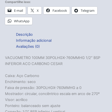
Compartilhe isso:
E-mail
X
Facebook
Telegram
WhatsApp
Descrição
Informação adicional
Avaliações (0)
VACUOMETRO 100MM 30POLHGX-760MMHG 1/2″ BSP
INFERIOR ACO CARBONO CESAR
Caixa: Aço Carbono
Enchimento: seco
Faixa de pressão: 30POLHGX-760MMHG a 0
Mostrador: circular, concêntrico escala em arco de 270º
Visor: acrílico
Ponteiro: balanceado sem ajuste
Conexão: 1/2″ BSP inferior / vertical