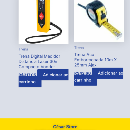
Trena
Trena
Trena Aco
Trena Digital Medidor
Emborrachada 10m X
Distancia Laser 30m
25mm Ajax
Compacto Vonder
Adicionar ao
R$
42,60
Adicionar ao
R$
317,05
carrinho
carrinho
César Store