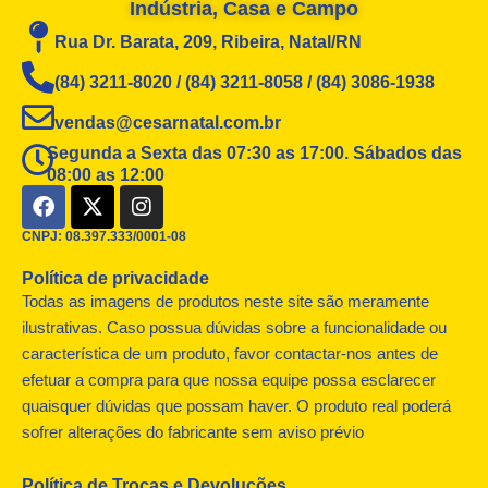
Indústria, Casa e Campo
Rua Dr. Barata, 209, Ribeira, Natal/RN
(84) 3211-8020 / (84) 3211-8058 / (84) 3086-1938
vendas@cesarnatal.com.br
Segunda a Sexta das 07:30 as 17:00. Sábados das
08:00 as 12:00
F
X
I
a
-
n
c
t
s
CNPJ: 08.397.333/0001-08
e
w
t
Política de privacidade
b
i
a
o
t
g
Todas as imagens de produtos neste site são meramente
o
t
r
ilustrativas. Caso possua dúvidas sobre a funcionalidade ou
k
e
a
característica de um produto, favor contactar-nos antes de
r
m
efetuar a compra para que nossa equipe possa esclarecer
quaisquer dúvidas que possam haver. O produto real poderá
sofrer alterações do fabricante sem aviso prévio
Política de Trocas e Devoluções