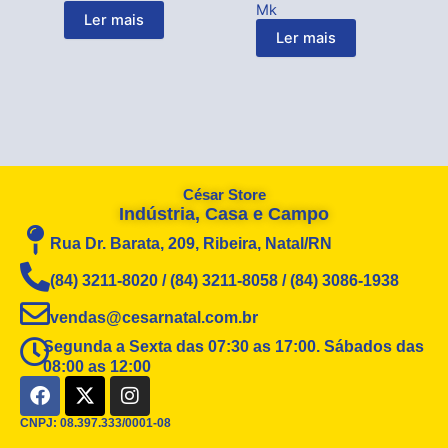
Mk
Ler mais
Ler mais
César Store
Indústria, Casa e Campo
Rua Dr. Barata, 209, Ribeira, Natal/RN
(84) 3211-8020 / (84) 3211-8058 / (84) 3086-1938
vendas@cesarnatal.com.br
Segunda a Sexta das 07:30 as 17:00. Sábados das
08:00 as 12:00
F
X
I
a
-
n
c
t
s
CNPJ: 08.397.333/0001-08
e
w
t