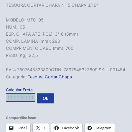
TESOURA CORTAR CHAPA N° 5 CHAPA 3/16″
MODELO: MTC-05
NÚM.: 05
ESP. CHAPA ATÉ (POL): 3/16 (5mm)
COMP. LÃMINA (mm): 290
COMPRIMENTO CABO (mm): 700
PESO (Kg): 22,5
EAN:
7897545323809
GTIN: 7897545323809
SKU:
001454
Categoria:
Tesoura Cortar Chapa
Calcular Frete
Ok
Compartilhe isso:
E-mail
X
Facebook
Telegram