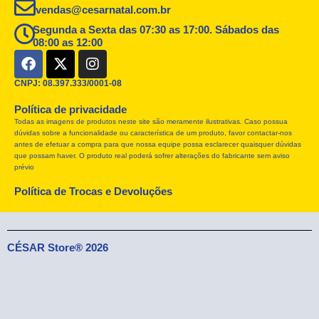
vendas@cesarnatal.com.br
Segunda a Sexta das 07:30 as 17:00. Sábados das
08:00 as 12:00
F
X
I
a
-
n
c
t
s
CNPJ: 08.397.333/0001-08
e
w
t
Política de privacidade
b
i
a
Todas as imagens de produtos neste site são meramente ilustrativas. Caso possua
o
t
g
dúvidas sobre a funcionalidade ou característica de um produto, favor contactar-nos
o
t
r
antes de efetuar a compra para que nossa equipe possa esclarecer quaisquer dúvidas
k
e
a
que possam haver. O produto real poderá sofrer alterações do fabricante sem aviso
r
m
prévio
Política de Trocas e Devoluções
CÉSAR Store® 2026