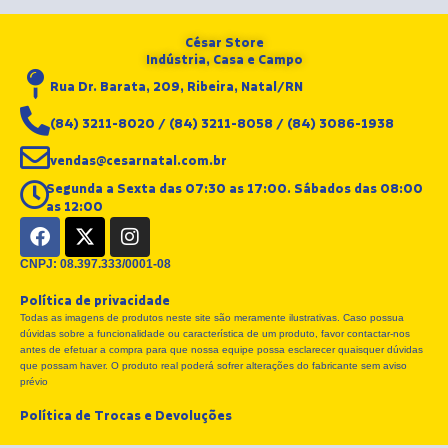
César Store
Indústria, Casa e Campo
Rua Dr. Barata, 209, Ribeira, Natal/RN
(84) 3211-8020 / (84) 3211-8058 / (84) 3086-1938
vendas@cesarnatal.com.br
Segunda a Sexta das 07:30 as 17:00. Sábados das 08:00
as 12:00
F
X
I
a
-
n
c
t
s
CNPJ: 08.397.333/0001-08
e
w
t
Política de privacidade
b
i
a
Todas as imagens de produtos neste site são meramente ilustrativas. Caso possua
o
t
g
dúvidas sobre a funcionalidade ou característica de um produto, favor contactar-nos
o
t
r
antes de efetuar a compra para que nossa equipe possa esclarecer quaisquer dúvidas
k
e
a
que possam haver. O produto real poderá sofrer alterações do fabricante sem aviso
r
m
prévio
Política de Trocas e Devoluções