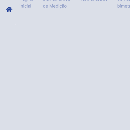
inicial
de Medição
bimetá