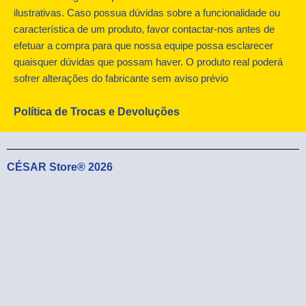
o
t
r
ilustrativas. Caso possua dúvidas sobre a funcionalidade ou
k
e
a
característica de um produto, favor contactar-nos antes de
r
m
efetuar a compra para que nossa equipe possa esclarecer
quaisquer dúvidas que possam haver. O produto real poderá
sofrer alterações do fabricante sem aviso prévio
Política de Trocas e Devoluções
CÉSAR Store® 2026