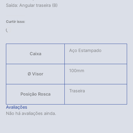
Saída: Angular traseira (B)
Curtir isso:
Carregando...
Acabou
Aço Estampado
Caixa
100mm
Ø Visor
Traseira
Posição Rosca
Avaliações
Não há avaliações ainda.