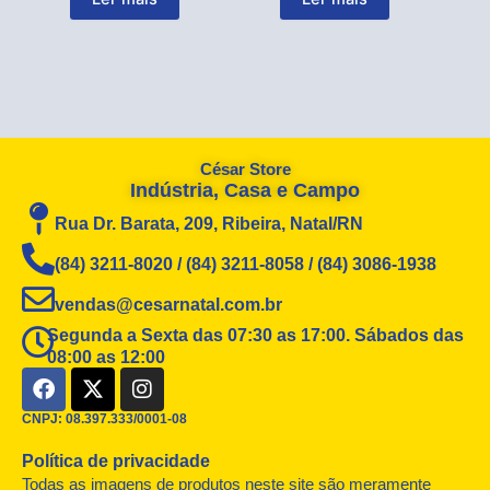
César Store
Indústria, Casa e Campo
Rua Dr. Barata, 209, Ribeira, Natal/RN
(84) 3211-8020 / (84) 3211-8058 / (84) 3086-1938
vendas@cesarnatal.com.br
Segunda a Sexta das 07:30 as 17:00. Sábados das
08:00 as 12:00
F
X
I
a
-
n
c
t
s
CNPJ: 08.397.333/0001-08
e
w
t
Política de privacidade
b
i
a
o
t
g
Todas as imagens de produtos neste site são meramente