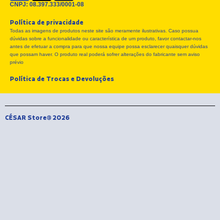
c
t
s
CNPJ: 08.397.333/0001-08
e
w
t
Política de privacidade
b
i
a
Todas as imagens de produtos neste site são meramente ilustrativas. Caso possua
o
t
g
dúvidas sobre a funcionalidade ou característica de um produto, favor contactar-nos
o
t
r
antes de efetuar a compra para que nossa equipe possa esclarecer quaisquer dúvidas
k
e
a
que possam haver. O produto real poderá sofrer alterações do fabricante sem aviso
r
m
prévio
Política de Trocas e Devoluções
CÉSAR Store® 2026