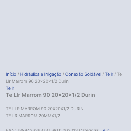
Início
/
Hidráulica e Irrigação
/
Conexão Soldável
/
Te lr
/ Te
Llr Marrom 90 20x20x1/2 Durin
Te lr
Te Llr Marrom 90 20x20x1/2 Durin
TE LLR MARROM 90 20X20X1/2 DURIN
TE LR MARROM 20MMX1/2
EAN:
7898436363737
SKU:
003013
Categoria:
Te lr