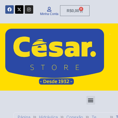
Ir
F
X
I
para
0
Carrinho
R$
0,00
a
-
n
Minha Conta
c
t
s
o
e
w
t
conteúdo
b
i
a
o
t
g
o
t
r
k
e
a
r
m
Página
Hidráulica
Conexão
Te
T