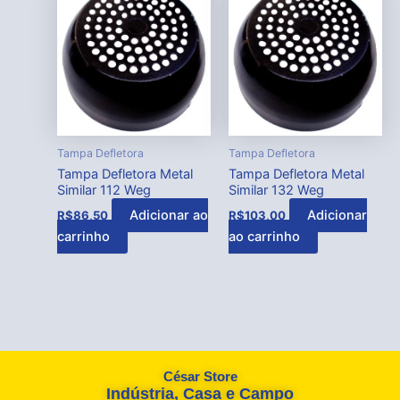
Tampa Defletora
Tampa Defletora
Tampa Defletora Metal
Tampa Defletora Metal
Similar 112 Weg
Similar 132 Weg
Adicionar ao
Adicionar
R$
86,50
R$
103,00
carrinho
ao carrinho
César Store
Indústria, Casa e Campo