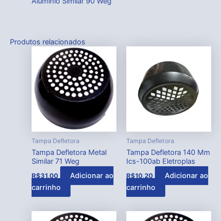
Aluminio Similar 90 Weg
Produtos relacionados
Tampa Defletora
Tampa Defletora
Tampa Defletora Metal
Tampa Defletora 140 Mm
Similar 71 Weg
Ics-100ab Eletroplas
Adicionar ao
Adicionar ao
R$
31,00
R$
10,20
carrinho
carrinho