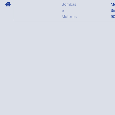
Bombas
Me
e
Si
Motores
9