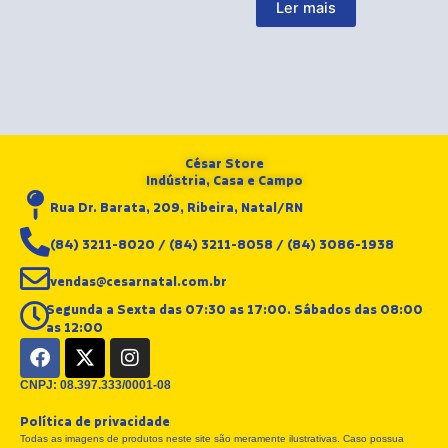
Ler mais
César Store
Indústria, Casa e Campo
Rua Dr. Barata, 209, Ribeira, Natal/RN
(84) 3211-8020 / (84) 3211-8058 / (84) 3086-1938
vendas@cesarnatal.com.br
Segunda a Sexta das 07:30 as 17:00. Sábados das 08:00
as 12:00
F
X
I
a
-
n
c
t
s
CNPJ: 08.397.333/0001-08
e
w
t
Política de privacidade
b
i
a
Todas as imagens de produtos neste site são meramente ilustrativas. Caso possua
o
t
g