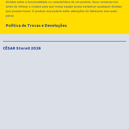
dúvidas sobre a funcionalidade ou característica de um produto, favor contactar-nos
o
t
r
antes de efetuar a compra para que nossa equipe possa esclarecer quaisquer dúvidas
k
e
a
que possam haver. O produto real poderá sofrer alterações do fabricante sem aviso
r
m
prévio
Política de Trocas e Devoluções
CÉSAR Store® 2026