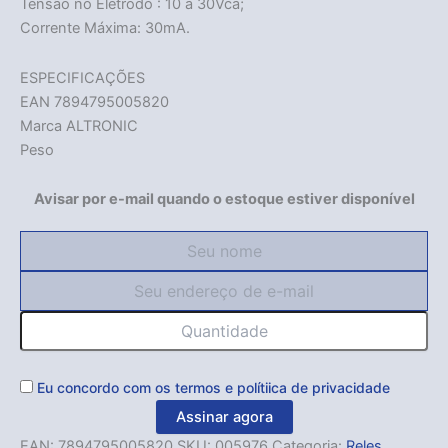
Tensão no Eletrodo : 10 a 30Vca;
Corrente Máxima: 30mA.
ESPECIFICAÇÕES
EAN 7894795005820
Marca ALTRONIC
Peso
Avisar por e-mail quando o estoque estiver disponível
Eu concordo com os
termos
e
polítiica de privacidade
Assinar agora
EAN:
7894795005820
SKU:
005976
Categoria:
Reles