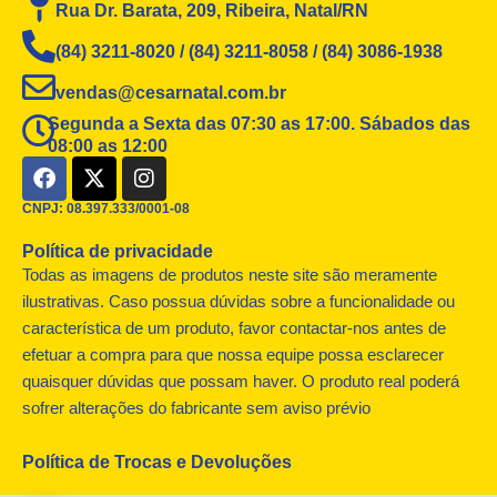
Rua Dr. Barata, 209, Ribeira, Natal/RN
(84) 3211-8020 / (84) 3211-8058 / (84) 3086-1938
vendas@cesarnatal.com.br
Segunda a Sexta das 07:30 as 17:00. Sábados das
08:00 as 12:00
F
X
I
a
-
n
c
t
s
CNPJ: 08.397.333/0001-08
e
w
t
Política de privacidade
b
i
a
o
t
g
Todas as imagens de produtos neste site são meramente
o
t
r
ilustrativas. Caso possua dúvidas sobre a funcionalidade ou
k
e
a
característica de um produto, favor contactar-nos antes de
r
m
efetuar a compra para que nossa equipe possa esclarecer
quaisquer dúvidas que possam haver. O produto real poderá
sofrer alterações do fabricante sem aviso prévio
Política de Trocas e Devoluções