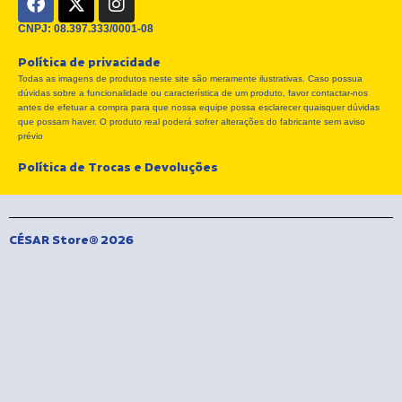
a
-
n
c
t
s
CNPJ: 08.397.333/0001-08
e
w
t
Política de privacidade
b
i
a
Todas as imagens de produtos neste site são meramente ilustrativas. Caso possua
o
t
g
dúvidas sobre a funcionalidade ou característica de um produto, favor contactar-nos
o
t
r
antes de efetuar a compra para que nossa equipe possa esclarecer quaisquer dúvidas
k
e
a
que possam haver. O produto real poderá sofrer alterações do fabricante sem aviso
r
m
prévio
Política de Trocas e Devoluções
CÉSAR Store® 2026