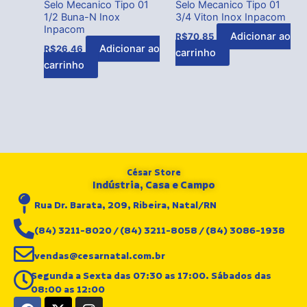
Selo Mecanico Tipo 01
Selo Mecanico Tipo 01
1/2 Buna-N Inox
3/4 Viton Inox Inpacom
Inpacom
Adicionar ao
R$
70,85
Adicionar ao
R$
26,46
carrinho
carrinho
César Store
Indústria, Casa e Campo
Rua Dr. Barata, 209, Ribeira, Natal/RN
(84) 3211-8020 / (84) 3211-8058 / (84) 3086-1938
vendas@cesarnatal.com.br
Segunda a Sexta das 07:30 as 17:00. Sábados das
08:00 as 12:00
F
X
I