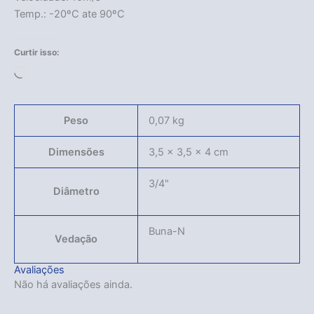
Temp.: -20ºC ate 90ºC
Curtir isso:
Carregando...
Peso
0,07 kg
Dimensões
3,5 × 3,5 × 4 cm
3/4"
Diâmetro
Buna-N
Vedação
Acabou
Avaliações
Não há avaliações ainda.