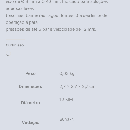
eixo de Ø 8 mm à Ø 40 mm. Indicado para soluções
aquosas leves
(piscinas, banheiras, lagos, fontes…) e seu limite de
operação é para
pressões de até 6 bar e velocidade de 12 m/s.
Curtir isso:
Carregando...
Peso
0,03 kg
Dimensões
2,7 × 2,7 × 2,7 cm
12 MM
Diâmetro
Buna-N
Vedação