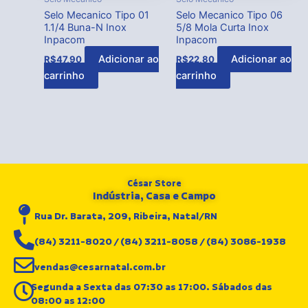
Selo Mecanico Tipo 01
Selo Mecanico Tipo 06
1.1/4 Buna-N Inox
5/8 Mola Curta Inox
Inpacom
Inpacom
Adicionar ao
Adicionar ao
R$
47,90
R$
22,80
carrinho
carrinho
César Store
Indústria, Casa e Campo
Rua Dr. Barata, 209, Ribeira, Natal/RN
(84) 3211-8020 / (84) 3211-8058 / (84) 3086-1938
vendas@cesarnatal.com.br
Segunda a Sexta das 07:30 as 17:00. Sábados das
08:00 as 12:00