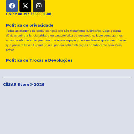
F
X
I
a
-
n
c
t
s
CNPJ: 08.397.333/0001-08
e
w
t
Política de privacidade
b
i
a
Todas as imagens de produtos neste site são meramente ilustrativas. Caso possua
o
t
g
dúvidas sobre a funcionalidade ou característica de um produto, favor contactar-nos
o
t
r
antes de efetuar a compra para que nossa equipe possa esclarecer quaisquer dúvidas
k
e
a
que possam haver. O produto real poderá sofrer alterações do fabricante sem aviso
r
m
prévio
Política de Trocas e Devoluções
CÉSAR Store® 2026