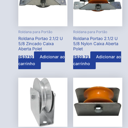
Roldana para Portão
Roldana para Portão
Roldana Portao 2.1/2 U
Roldana Portao 2.1/2 U
5/8 Zincado Caixa
5/8 Nylon Caixa Aberta
Aberta Polet
Polet
Adicionar ao
Adicionar ao
R$
37,10
R$
20,73
carrinho
carrinho