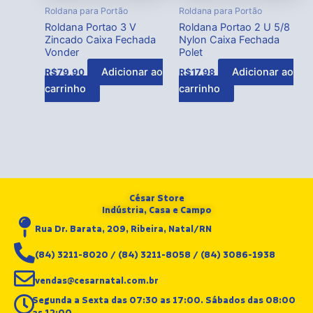
Roldana para Portão
Roldana para Portão
Roldana Portao 3 V
Roldana Portao 2 U 5/8
Zincado Caixa Fechada
Nylon Caixa Fechada
Vonder
Polet
Adicionar ao
Adicionar ao
R$
79,90
R$
17,98
carrinho
carrinho
César Store
Indústria, Casa e Campo
Rua Dr. Barata, 209, Ribeira, Natal/RN
(84) 3211-8020 / (84) 3211-8058 / (84) 3086-1938
vendas@cesarnatal.com.br
Segunda a Sexta das 07:30 as 17:00. Sábados das 08:00