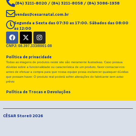
(84) 3211-8020 / (84) 3211-8058 / (84) 3086-1938
vendas@cesarnatal.com.br
Segunda a Sexta das 07:30 as 17:00. Sábados das 08:00
as 12:00
F
X
I
a
-
n
c
t
s
CNPJ: 08.397.333/0001-08
e
w
t
Política de privacidade
b
i
a
Todas as imagens de produtos neste site são meramente ilustrativas. Caso possua
o
t
g
dúvidas sobre a funcionalidade ou característica de um produto, favor contactar-nos
o
t
r
antes de efetuar a compra para que nossa equipe possa esclarecer quaisquer dúvidas
k
e
a
que possam haver. O produto real poderá sofrer alterações do fabricante sem aviso
r
m
prévio
Política de Trocas e Devoluções
CÉSAR Store® 2026