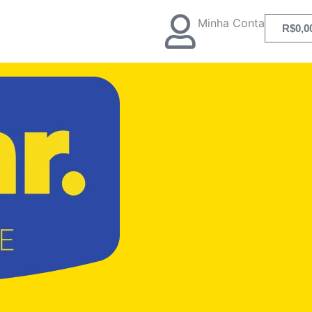
Rodizio
Color
Minha Conta
R$
0,0
Gel
Glae
210
Fpi
Com
Freio
2
Cristal
40kg
quantidade