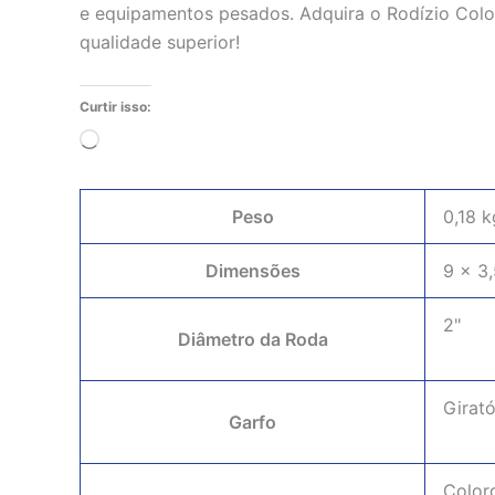
e equipamentos pesados. Adquira o Rodízio Color
qualidade superior!
Curtir isso:
Carregando...
Peso
0,18 k
Dimensões
9 × 3
2"
Diâmetro da Roda
Girat
Garfo
Color