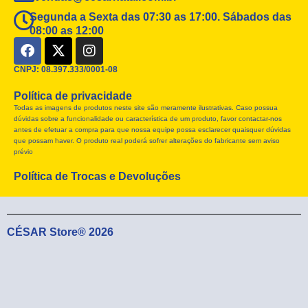
Segunda a Sexta das 07:30 as 17:00. Sábados das
08:00 as 12:00
F
X
I
a
-
n
c
t
s
CNPJ: 08.397.333/0001-08
e
w
t
Política de privacidade
b
i
a
Todas as imagens de produtos neste site são meramente ilustrativas. Caso possua
o
t
g
dúvidas sobre a funcionalidade ou característica de um produto, favor contactar-nos
o
t
r
antes de efetuar a compra para que nossa equipe possa esclarecer quaisquer dúvidas
k
e
a
que possam haver. O produto real poderá sofrer alterações do fabricante sem aviso
r
m
prévio
Política de Trocas e Devoluções
CÉSAR Store® 2026