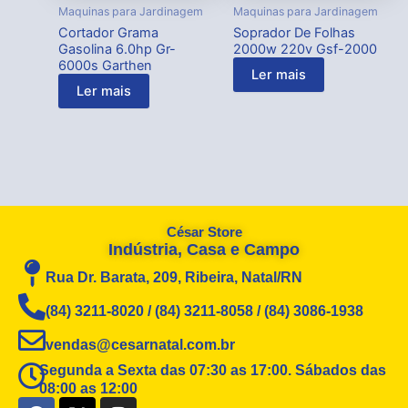
Maquinas para Jardinagem
Maquinas para Jardinagem
Cortador Grama
Soprador De Folhas
Gasolina 6.0hp Gr-
2000w 220v Gsf-2000
6000s Garthen
Ler mais
Ler mais
César Store
Indústria, Casa e Campo
Rua Dr. Barata, 209, Ribeira, Natal/RN
(84) 3211-8020 / (84) 3211-8058 / (84) 3086-1938
vendas@cesarnatal.com.br
Segunda a Sexta das 07:30 as 17:00. Sábados das
08:00 as 12:00
F
X
I