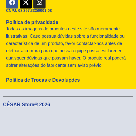
a
-
n
c
t
s
CNPJ: 08.397.333/0001-08
e
w
t
Política de privacidade
b
i
a
o
t
g
Todas as imagens de produtos neste site são meramente
o
t
r
ilustrativas. Caso possua dúvidas sobre a funcionalidade ou
k
e
a
característica de um produto, favor contactar-nos antes de
r
m
efetuar a compra para que nossa equipe possa esclarecer
quaisquer dúvidas que possam haver. O produto real poderá
sofrer alterações do fabricante sem aviso prévio
Política de Trocas e Devoluções
CÉSAR Store® 2026