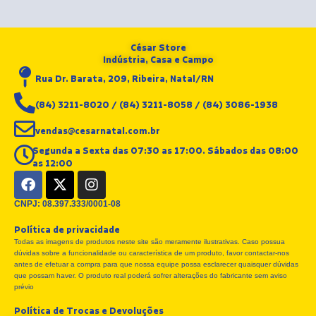
César Store
Indústria, Casa e Campo
Rua Dr. Barata, 209, Ribeira, Natal/RN
(84) 3211-8020 / (84) 3211-8058 / (84) 3086-1938
vendas@cesarnatal.com.br
Segunda a Sexta das 07:30 as 17:00. Sábados das 08:00
as 12:00
F
X
I
a
-
n
c
t
s
CNPJ: 08.397.333/0001-08
e
w
t
Política de privacidade
b
i
a
Todas as imagens de produtos neste site são meramente ilustrativas. Caso possua
o
t
g
dúvidas sobre a funcionalidade ou característica de um produto, favor contactar-nos
o
t
r
antes de efetuar a compra para que nossa equipe possa esclarecer quaisquer dúvidas
k
e
a
que possam haver. O produto real poderá sofrer alterações do fabricante sem aviso
r
m
prévio
Política de Trocas e Devoluções