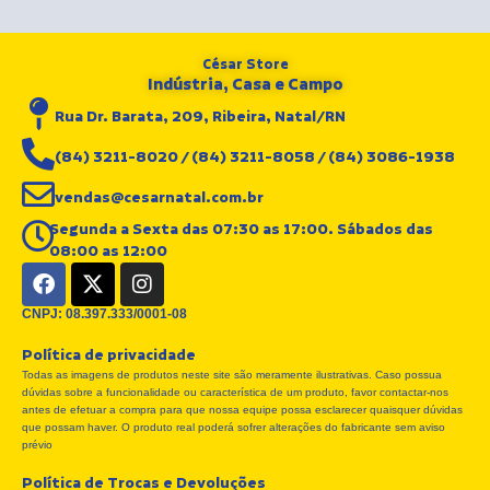
César Store
Indústria, Casa e Campo
Rua Dr. Barata, 209, Ribeira, Natal/RN
(84) 3211-8020 / (84) 3211-8058 / (84) 3086-1938
vendas@cesarnatal.com.br
Segunda a Sexta das 07:30 as 17:00. Sábados das
08:00 as 12:00
F
X
I
a
-
n
c
t
s
CNPJ: 08.397.333/0001-08
e
w
t
Política de privacidade
b
i
a
Todas as imagens de produtos neste site são meramente ilustrativas. Caso possua
o
t
g
dúvidas sobre a funcionalidade ou característica de um produto, favor contactar-nos
o
t
r
antes de efetuar a compra para que nossa equipe possa esclarecer quaisquer dúvidas
k
e
a
que possam haver. O produto real poderá sofrer alterações do fabricante sem aviso
r
m
prévio
Política de Trocas e Devoluções