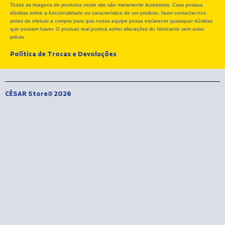
Todas as imagens de produtos neste site são meramente ilustrativas. Caso possua
o
t
g
dúvidas sobre a funcionalidade ou característica de um produto, favor contactar-nos
o
t
r
antes de efetuar a compra para que nossa equipe possa esclarecer quaisquer dúvidas
k
e
a
que possam haver. O produto real poderá sofrer alterações do fabricante sem aviso
r
m
prévio
Política de Trocas e Devoluções
CÉSAR Store® 2026