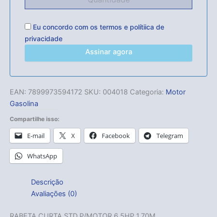
Eu concordo com os
termos
e
polítiica de
privacidade
Assinar agora
EAN:
7899973594172
SKU:
004018
Categoria:
Motor
Gasolina
Compartilhe isso:
E-mail
X
Facebook
Telegram
WhatsApp
Descrição
Avaliações (0)
RABETA CURTA STD P/MOTOR 6.5HP 1.70M