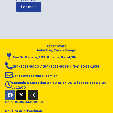
Ler mais
César Store
Indústria, Casa e Campo
Rua Dr. Barata, 209, Ribeira, Natal/RN
(84) 3211-8020 / (84) 3211-8058 / (84) 3086-1938
vendas@cesarnatal.com.br
Segunda a Sexta das 07:30 as 17:00. Sábados das 08:00
as 12:00
F
X
I
a
-
n
c
t
s
CNPJ: 08.397.333/0001-08
e
w
t
Política de privacidade
b
i
a