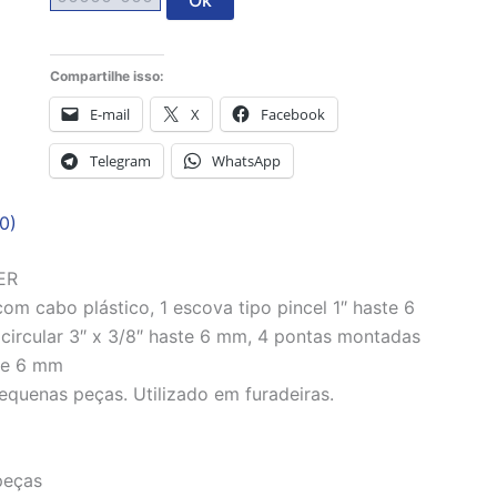
Ok
Compartilhe isso:
E-mail
X
Facebook
Telegram
WhatsApp
0)
ER
m cabo plástico, 1 escova tipo pincel 1″ haste 6
circular 3″ x 3/8″ haste 6 mm, 4 pontas montadas
te 6 mm
 pequenas peças. Utilizado em furadeiras.
peças