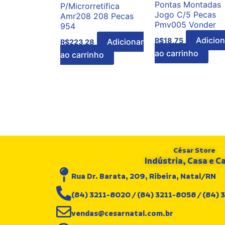
Pontas Montadas
P/Microrretifica
Jogo C/5 Pecas
Amr208 208 Pecas
Pmv005 Vonder
954
Adicion
R$
18,75
Adicionar
R$
223,28
ao carrinho
ao carrinho
César Store
Indústria, Casa e 
Rua Dr. Barata, 209, Ribeira, Natal/RN
(84) 3211-8020 / (84) 3211-8058 / (84)
vendas@cesarnatal.com.br