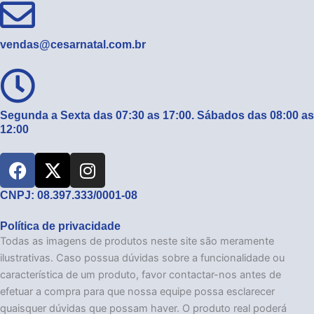
vendas@cesarnatal.com.br
Segunda a Sexta das 07:30 as 17:00. Sábados das 08:00 as
12:00
F
X
I
a
-
n
c
t
s
CNPJ: 08.397.333/0001-08
e
w
t
Política de privacidade
b
i
a
Todas as imagens de produtos neste site são meramente
o
t
g
ilustrativas. Caso possua dúvidas sobre a funcionalidade ou
o
t
r
característica de um produto, favor contactar-nos antes de
k
e
a
efetuar a compra para que nossa equipe possa esclarecer
r
m
quaisquer dúvidas que possam haver. O produto real poderá