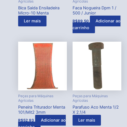
Agrícolas
Agrícolas
Bica Saida Ensiladeira
Faca Nogueira Dpm 1 /
Micro-10 Menta
500 / Junior
Ler mais
Adicionar ao
R$
89,50
carrinho
Peças para Máquinas
Peças para Máquinas
Agrícolas
Agrícolas
Peneira Triturador Menta
Parafuso Aco Menta 1/2
101/Mit2 3mm
X 2.1/4
Adicionar ao
Ler mais
R$
52,93