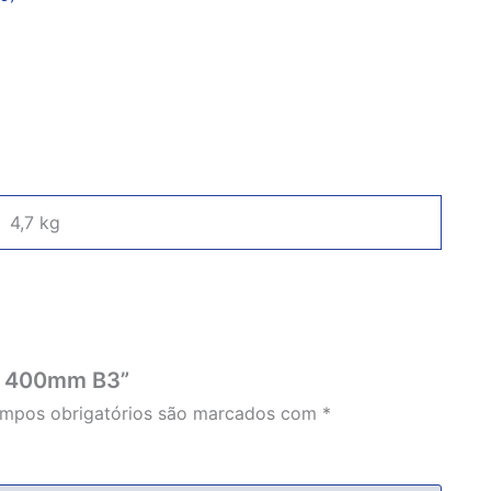
4,7 kg
nio 400mm B3”
mpos obrigatórios são marcados com
*