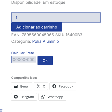
Disponibilidade:
Em estoque
Adicionar ao carrinho
EAN:
7895560045065
SKU:
15400B3
Categoria:
Polia Aluminio
Calcular Frete
Ok
Compartilhe isso:
E-mail
X
Facebook
Telegram
WhatsApp
0)