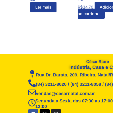
Ler mais
R$
34,70
Adicio
ao carrinho
César Store
Indústria, Casa e
Rua Dr. Barata, 209, Ribeira, Natal/
(84) 3211-8020 / (84) 3211-8058 / (8
vendas@cesarnatal.com.br
Segunda a Sexta das 07:30 as 17:00
12:00
F
X
I