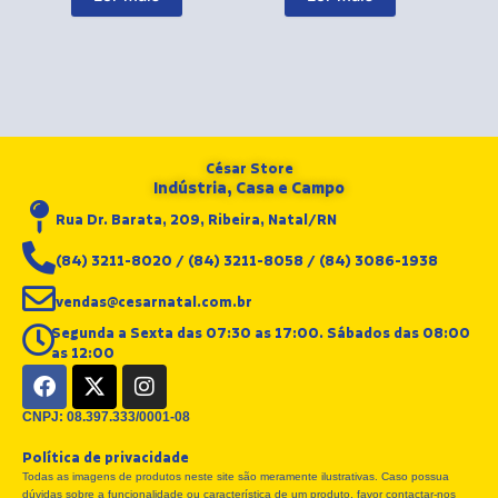
César Store
Indústria, Casa e Campo
Rua Dr. Barata, 209, Ribeira, Natal/RN
(84) 3211-8020 / (84) 3211-8058 / (84) 3086-1938
vendas@cesarnatal.com.br
Segunda a Sexta das 07:30 as 17:00. Sábados das 08:00
as 12:00
F
X
I
a
-
n
c
t
s
CNPJ: 08.397.333/0001-08
e
w
t
Política de privacidade
b
i
a
Todas as imagens de produtos neste site são meramente ilustrativas. Caso possua
o
t
g
dúvidas sobre a funcionalidade ou característica de um produto, favor contactar-nos