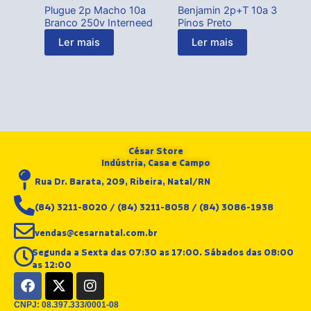
Plugue 2p Macho 10a
Benjamin 2p+T 10a 3
Branco 250v Interneed
Pinos Preto
Ler mais
Ler mais
César Store
Indústria, Casa e Campo
Rua Dr. Barata, 209, Ribeira, Natal/RN
(84) 3211-8020 / (84) 3211-8058 / (84) 3086-1938
vendas@cesarnatal.com.br
Segunda a Sexta das 07:30 as 17:00. Sábados das 08:00
as 12:00
F
X
I
a
-
n
c
t
s
CNPJ: 08.397.333/0001-08