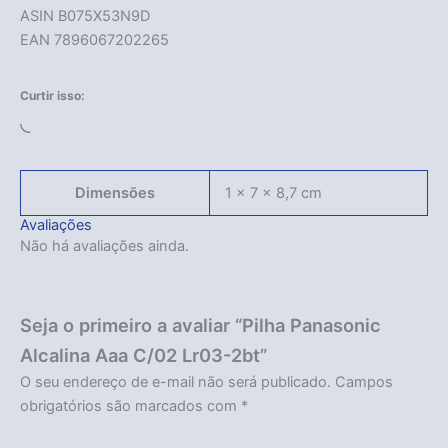
ASIN B075X53N9D
EAN 7896067202265
Curtir isso:
Carregando...
Dimensões
1 × 7 × 8,7 cm
Avaliações
Não há avaliações ainda.
Seja o primeiro a avaliar “Pilha Panasonic
Alcalina Aaa C/02 Lr03-2bt”
O seu endereço de e-mail não será publicado.
Campos
Acabou
obrigatórios são marcados com
*