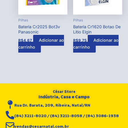
Pilhas
Pilhas
Bateria Cr2025 Bot3v
Bateria Cr1620 Botao De
Panasonic
Litio Elgin
Adicionar ao
Adicionar ao
R$
4,67
R$
9,75
carrinho
carrinho
César Store
Indústria, Casa e Campo
Rua Dr. Barata, 209, Ribeira, Natal/RN
(84) 3211-8020 / (84) 3211-8058 / (84) 3086-1938
vendas@cesarnatal.com.br