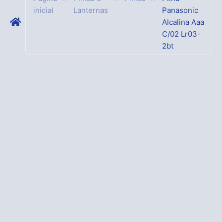
inicial
Lanternas
Panasonic
Alcalina Aaa
C/02 Lr03-
2bt