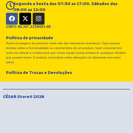
Segunda a Sexta das 07:30 as 17:00. Sábados das
08:00 as 12:00
F
X
I
a
-
n
c
t
s
CNPJ: 08.397.333/0001-08
e
w
t
Política de privacidade
b
i
a
Todas as imagens de produtos neste site são meramente ilustrativas. Caso possua
o
t
g
dúvidas sobre a funcionalidade ou característica de um produto, favor contactar-nos
o
t
r
antes de efetuar a compra para que nossa equipe possa esclarecer quaisquer dúvidas
k
e
a
que possam haver. O produto real poderá sofrer alterações do fabricante sem aviso
r
m
prévio
Política de Trocas e Devoluções
CÉSAR Store® 2026