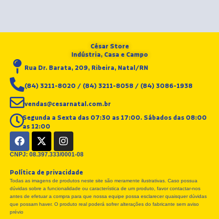
César Store
Indústria, Casa e Campo
Rua Dr. Barata, 209, Ribeira, Natal/RN
(84) 3211-8020 / (84) 3211-8058 / (84) 3086-1938
vendas@cesarnatal.com.br
Segunda a Sexta das 07:30 as 17:00. Sábados das 08:00
as 12:00
F
X
I
a
-
n
c
t
s
CNPJ: 08.397.333/0001-08
e
w
t
Política de privacidade
b
i
a
Todas as imagens de produtos neste site são meramente ilustrativas. Caso possua
o
t
g
dúvidas sobre a funcionalidade ou característica de um produto, favor contactar-nos
o
t
r
antes de efetuar a compra para que nossa equipe possa esclarecer quaisquer dúvidas
k
e
a
que possam haver. O produto real poderá sofrer alterações do fabricante sem aviso
r
m
prévio