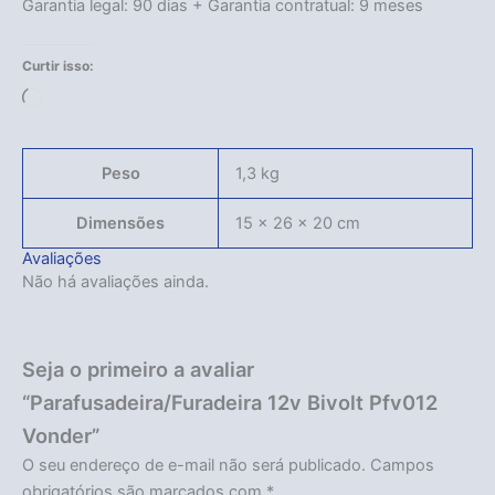
Garantia legal: 90 dias + Garantia contratual: 9 meses
Curtir isso:
Carregando...
Peso
1,3 kg
Dimensões
15 × 26 × 20 cm
Avaliações
Não há avaliações ainda.
Seja o primeiro a avaliar
“Parafusadeira/Furadeira 12v Bivolt Pfv012
Vonder”
O seu endereço de e-mail não será publicado.
Campos
obrigatórios são marcados com
*