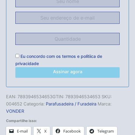
Eu concordo com os
termos
e
polítiica de
privacidade
Assinar agora
EAN:
7893946534653
GTIN: 7893946534653
SKU:
004652
Categoria:
Parafusadeira / Furadeira
Marca:
VONDER
Compartilhe isso:
E-mail
X
Facebook
Telegram