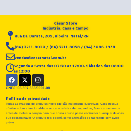
César Store
Indústria, Casa e Campo
Rua Dr. Barata, 209, Ribeira, Natal/RN
(84) 3211-8020 / (84) 3211-8058 / (84) 3086-1938
vendas@cesarnatal.com.br
Segunda a Sexta das 07:30 as 17:00. Sábados das 08:00
as 12:00
F
X
I
a
-
n
c
t
s
CNPJ: 08.397.333/0001-08
e
w
t
Política de privacidade
b
i
a
Todas as imagens de produtos neste site são meramente ilustrativas. Caso possua
o
t
g
dúvidas sobre a funcionalidade ou característica de um produto, favor contactar-nos
o
t
r
antes de efetuar a compra para que nossa equipe possa esclarecer quaisquer dúvidas
k
e
a
que possam haver. O produto real poderá sofrer alterações do fabricante sem aviso
r
m
prévio