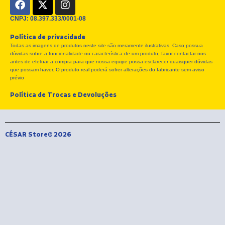
a
-
n
c
t
s
CNPJ: 08.397.333/0001-08
e
w
t
Política de privacidade
b
i
a
Todas as imagens de produtos neste site são meramente ilustrativas. Caso possua
o
t
g
dúvidas sobre a funcionalidade ou característica de um produto, favor contactar-nos
o
t
r
antes de efetuar a compra para que nossa equipe possa esclarecer quaisquer dúvidas
k
e
a
que possam haver. O produto real poderá sofrer alterações do fabricante sem aviso
r
m
prévio
Política de Trocas e Devoluções
CÉSAR Store® 2026