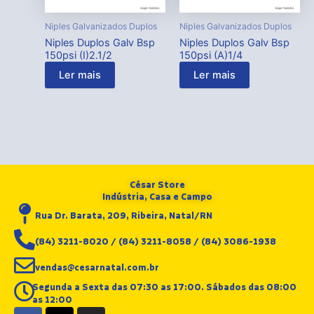
Niples Galvanizados Duplos
Niples Galvanizados Duplos
Niples Duplos Galv Bsp
Niples Duplos Galv Bsp
150psi (I)2.1/2
150psi (A)1/4
Ler mais
Ler mais
César Store
Indústria, Casa e Campo
Rua Dr. Barata, 209, Ribeira, Natal/RN
(84) 3211-8020 / (84) 3211-8058 / (84) 3086-1938
vendas@cesarnatal.com.br
Segunda a Sexta das 07:30 as 17:00. Sábados das 08:00
as 12:00
F
X
I