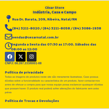
César Store
Indústria, Casa e Campo
Rua Dr. Barata, 209, Ribeira, Natal/RN
(84) 3211-8020 / (84) 3211-8058 / (84) 3086-1938
vendas@cesarnatal.com.br
Segunda a Sexta das 07:30 as 17:00. Sábados das
08:00 as 12:00
F
X
I
a
-
n
c
t
s
CNPJ: 08.397.333/0001-08
e
w
t
Política de privacidade
b
i
a
Todas as imagens de produtos neste site são meramente ilustrativas. Caso possua
o
t
g
dúvidas sobre a funcionalidade ou característica de um produto, favor contactar-nos
o
t
r
antes de efetuar a compra para que nossa equipe possa esclarecer quaisquer dúvidas
k
e
a
que possam haver. O produto real poderá sofrer alterações do fabricante sem aviso
r
m
prévio
Política de Trocas e Devoluções