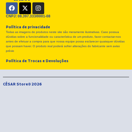
F
X
I
a
-
n
c
t
s
CNPJ: 08.397.333/0001-08
e
w
t
Política de privacidade
b
i
a
Todas as imagens de produtos neste site são meramente ilustrativas. Caso possua
o
t
g
dúvidas sobre a funcionalidade ou característica de um produto, favor contactar-nos
o
t
r
antes de efetuar a compra para que nossa equipe possa esclarecer quaisquer dúvidas
k
e
a
que possam haver. O produto real poderá sofrer alterações do fabricante sem aviso
r
m
prévio
Política de Trocas e Devoluções
CÉSAR Store® 2026