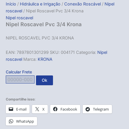
Início
/
Hidráulica e Irrigação
/
Conexão Roscável
/
Nipel
roscavel
/ Nipel Roscavel Pvc 3/4 Krona
Nipel roscavel
Nipel Roscavel Pvc 3/4 Krona
NIPEL ROSCAVEL PVC 3/4 KRONA
EAN:
7897801301299
SKU:
004171
Categoria:
Nipel
roscavel
Marca:
KRONA
Calcular Frete
Ok
Compartilhe isso:
E-mail
X
Facebook
Telegram
WhatsApp