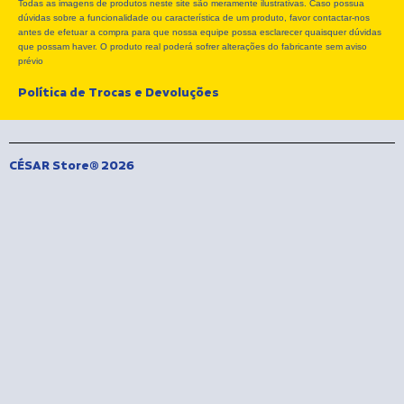
Todas as imagens de produtos neste site são meramente ilustrativas. Caso possua
o
t
g
dúvidas sobre a funcionalidade ou característica de um produto, favor contactar-nos
o
t
r
antes de efetuar a compra para que nossa equipe possa esclarecer quaisquer dúvidas
k
e
a
que possam haver. O produto real poderá sofrer alterações do fabricante sem aviso
r
m
prévio
Política de Trocas e Devoluções
CÉSAR Store® 2026