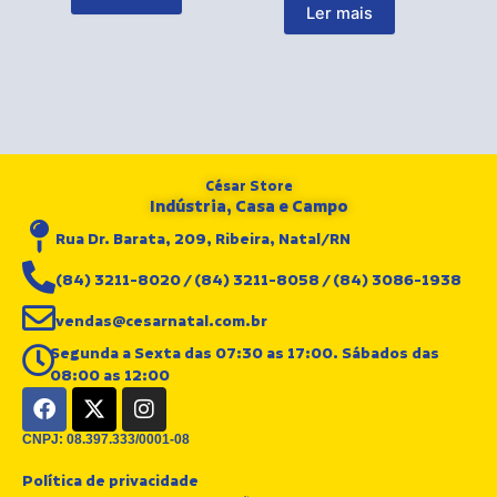
Ler mais
César Store
Indústria, Casa e Campo
Rua Dr. Barata, 209, Ribeira, Natal/RN
(84) 3211-8020 / (84) 3211-8058 / (84) 3086-1938
vendas@cesarnatal.com.br
Segunda a Sexta das 07:30 as 17:00. Sábados das
08:00 as 12:00
F
X
I
a
-
n
c
t
s
CNPJ: 08.397.333/0001-08
e
w
t
Política de privacidade
b
i
a