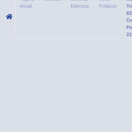
inicial
Elétricos
Trifásico
Tr
63
Cv
Po
22