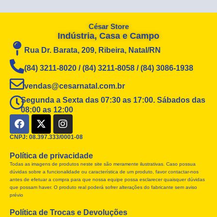
César Store
Indústria, Casa e Campo
Rua Dr. Barata, 209, Ribeira, Natal/RN
(84) 3211-8020 / (84) 3211-8058 / (84) 3086-1938
vendas@cesarnatal.com.br
Segunda a Sexta das 07:30 as 17:00. Sábados das
08:00 as 12:00
F
X
I
a
-
n
c
t
s
CNPJ: 08.397.333/0001-08
e
w
t
Política de privacidade
b
i
a
Todas as imagens de produtos neste site são meramente ilustrativas. Caso possua
o
t
g
dúvidas sobre a funcionalidade ou característica de um produto, favor contactar-nos
o
t
r
antes de efetuar a compra para que nossa equipe possa esclarecer quaisquer dúvidas
k
e
a
que possam haver. O produto real poderá sofrer alterações do fabricante sem aviso
r
m
prévio
Política de Trocas e Devoluções