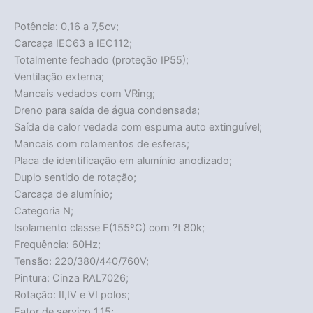
Potência: 0,16 a 7,5cv;
Carcaça IEC63 a IEC112;
Totalmente fechado (proteção IP55);
Ventilação externa;
Mancais vedados com VRing;
Dreno para saída de água condensada;
Saída de calor vedada com espuma auto extinguível;
Mancais com rolamentos de esferas;
Placa de identificação em alumínio anodizado;
Duplo sentido de rotação;
Carcaça de alumínio;
Categoria N;
Isolamento classe F(155ºC) com ?t 80k;
Frequência: 60Hz;
Tensão: 220/380/440/760V;
Pintura: Cinza RAL7026;
Rotação: II,IV e VI polos;
Fator de serviço 1,15;