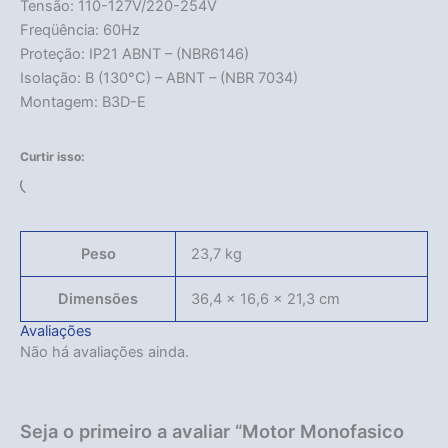
Tensão: 110-127V/220-254V
Freqüência: 60Hz
Proteção: IP21 ABNT – (NBR6146)
Isolação: B (130°C) – ABNT – (NBR 7034)
Montagem: B3D-E
Curtir isso:
Carregando...
Peso
23,7 kg
Dimensões
36,4 × 16,6 × 21,3 cm
Avaliações
Não há avaliações ainda.
Seja o primeiro a avaliar “Motor Monofasico