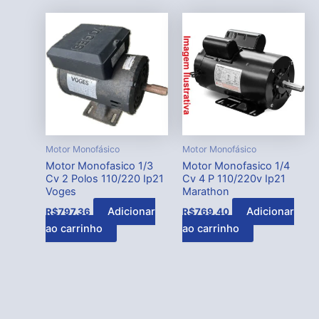
Motor Monofásico
Motor Monofásico
Motor Monofasico 1/3
Motor Monofasico 1/4
Cv 2 Polos 110/220 Ip21
Cv 4 P 110/220v Ip21
Voges
Marathon
Adicionar
Adicionar
R$
797,36
R$
769,40
ao carrinho
ao carrinho