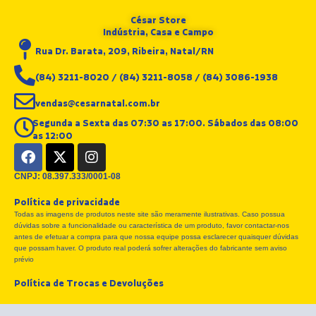
César Store
Indústria, Casa e Campo
Rua Dr. Barata, 209, Ribeira, Natal/RN
(84) 3211-8020 / (84) 3211-8058 / (84) 3086-1938
vendas@cesarnatal.com.br
Segunda a Sexta das 07:30 as 17:00. Sábados das 08:00
as 12:00
F
X
I
a
-
n
c
t
s
CNPJ: 08.397.333/0001-08
e
w
t
Política de privacidade
b
i
a
Todas as imagens de produtos neste site são meramente ilustrativas. Caso possua
o
t
g
dúvidas sobre a funcionalidade ou característica de um produto, favor contactar-nos
o
t
r
antes de efetuar a compra para que nossa equipe possa esclarecer quaisquer dúvidas
k
e
a
que possam haver. O produto real poderá sofrer alterações do fabricante sem aviso
r
m
prévio
Política de Trocas e Devoluções