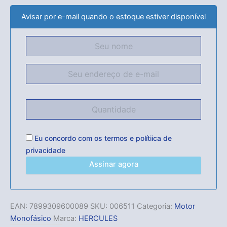
Avisar por e-mail quando o estoque estiver disponível
Eu concordo com os
termos
e
polítiica de
privacidade
Assinar agora
EAN:
7899309600089
SKU:
006511
Categoria:
Motor
Monofásico
Marca:
HERCULES