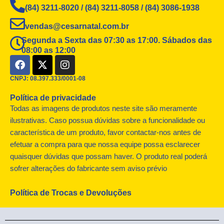
(84) 3211-8020 / (84) 3211-8058 / (84) 3086-1938
vendas@cesarnatal.com.br
Segunda a Sexta das 07:30 as 17:00. Sábados das
08:00 as 12:00
F
X
I
a
-
n
c
t
s
CNPJ: 08.397.333/0001-08
e
w
t
Política de privacidade
b
i
a
o
t
g
Todas as imagens de produtos neste site são meramente
o
t
r
ilustrativas. Caso possua dúvidas sobre a funcionalidade ou
k
e
a
característica de um produto, favor contactar-nos antes de
r
m
efetuar a compra para que nossa equipe possa esclarecer
quaisquer dúvidas que possam haver. O produto real poderá
sofrer alterações do fabricante sem aviso prévio
Política de Trocas e Devoluções