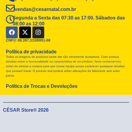
vendas@cesarnatal.com.br
Segunda a Sexta das 07:30 as 17:00. Sábados das
08:00 as 12:00
F
X
I
a
-
n
c
t
s
CNPJ: 08.397.333/0001-08
e
w
t
Política de privacidade
b
i
a
Todas as imagens de produtos neste site são meramente ilustrativas. Caso possua
o
t
g
dúvidas sobre a funcionalidade ou característica de um produto, favor contactar-nos
o
t
r
antes de efetuar a compra para que nossa equipe possa esclarecer quaisquer dúvidas
k
e
a
que possam haver. O produto real poderá sofrer alterações do fabricante sem aviso
r
m
prévio
Política de Trocas e Devoluções
CÉSAR Store® 2026