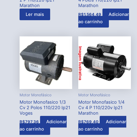
2 P 110/220 Ip21
4 Polos 110/220 Ip21
Marathon
Marathon
Ler mais
Adicionar
R$
1.564,49
ao carrinho
Motor Monofásico
Motor Monofásico
Motor Monofasico 1/3
Motor Monofasico 1/4
Cv 2 Polos 110/220 Ip21
Cv 4 P 110/220v Ip21
Voges
Marathon
Adicionar
Adicionar
R$
797,36
R$
769,40
ao carrinho
ao carrinho