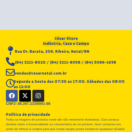
César Store
Indústria, Casa e Campo
Rua Dr. Barata, 209, Ribeira, Natal/RN
(84) 3211-8020 / (84) 3211-8058 / (84) 3086-1938
vendas@cesarnatal.com.br
Segunda a Sexta das 07:30 as 17:00. Sábados das 08:00
as 12:00
F
X
I
a
-
n
c
t
s
CNPJ: 08.397.333/0001-08
e
w
t
Política de privacidade
b
i
a
Todas as imagens de produtos neste site são meramente ilustrativas. Caso possua
o
t
g
dúvidas sobre a funcionalidade ou característica de um produto, favor contactar-nos
o
t
r
antes de efetuar a compra para que nossa equipe possa esclarecer quaisquer dúvidas