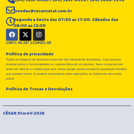
(84) 3211-8020 / (84) 3211-8058 / (84) 3086-1938
vendas@cesarnatal.com.br
Segunda a Sexta das 07:30 as 17:00. Sábados das
08:00 as 12:00
F
X
I
a
-
n
c
t
s
CNPJ: 08.397.333/0001-08
e
w
t
Política de privacidade
b
i
a
Todas as imagens de produtos neste site são meramente ilustrativas. Caso possua
o
t
g
dúvidas sobre a funcionalidade ou característica de um produto, favor contactar-nos
o
t
r
antes de efetuar a compra para que nossa equipe possa esclarecer quaisquer dúvidas
k
e
a
que possam haver. O produto real poderá sofrer alterações do fabricante sem aviso
r
m
prévio
Política de Trocas e Devoluções
CÉSAR Store® 2026