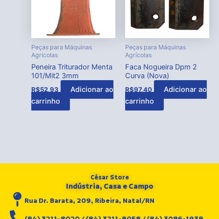
Peças para Máquinas
Peças para Máquinas
Agrícolas
Agrícolas
Peneira Triturador Menta
Faca Nogueira Dpm 2
101/Mit2 3mm
Curva (Nova)
Adicionar ao
Adicionar ao
R$
52,93
R$
97,40
carrinho
carrinho
César Store
Indústria, Casa e Campo
Rua Dr. Barata, 209, Ribeira, Natal/RN