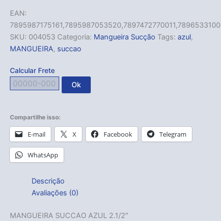
EAN:
7895987175161,7895987053520,7897472770011,789653310
SKU:
004053
Categoria:
Mangueira Sucção
Tags:
azul
,
MANGUEIRA
,
succao
Calcular Frete
Ok
Compartilhe isso:
E-mail
X
Facebook
Telegram
WhatsApp
Descrição
Avaliações (0)
MANGUEIRA SUCCAO AZUL 2.1/2″