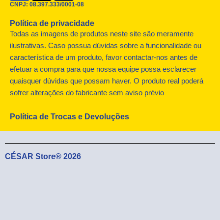
c
t
s
CNPJ: 08.397.333/0001-08
e
w
t
Política de privacidade
b
i
a
o
t
g
Todas as imagens de produtos neste site são meramente
o
t
r
ilustrativas. Caso possua dúvidas sobre a funcionalidade ou
k
e
a
característica de um produto, favor contactar-nos antes de
r
m
efetuar a compra para que nossa equipe possa esclarecer
quaisquer dúvidas que possam haver. O produto real poderá
sofrer alterações do fabricante sem aviso prévio
Política de Trocas e Devoluções
CÉSAR Store® 2026