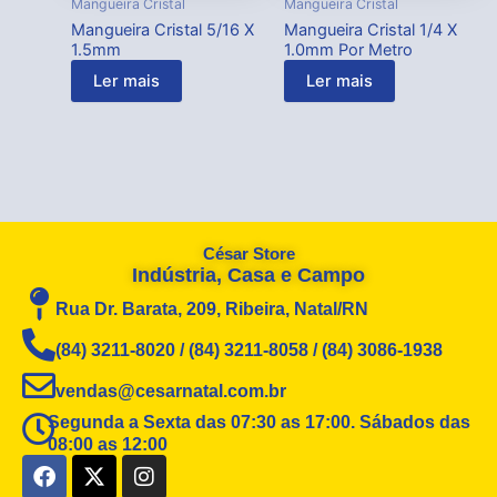
Mangueira Cristal
Mangueira Cristal
Mangueira Cristal 5/16 X
Mangueira Cristal 1/4 X
1.5mm
1.0mm Por Metro
Ler mais
Ler mais
César Store
Indústria, Casa e Campo
Rua Dr. Barata, 209, Ribeira, Natal/RN
(84) 3211-8020 / (84) 3211-8058 / (84) 3086-1938
vendas@cesarnatal.com.br
Segunda a Sexta das 07:30 as 17:00. Sábados das
08:00 as 12:00
F
X
I
a
-
n