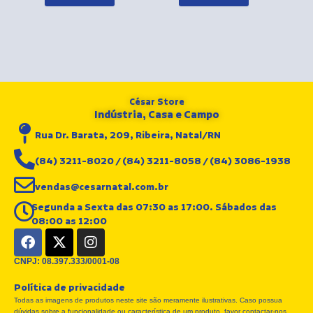
César Store
Indústria, Casa e Campo
Rua Dr. Barata, 209, Ribeira, Natal/RN
(84) 3211-8020 / (84) 3211-8058 / (84) 3086-1938
vendas@cesarnatal.com.br
Segunda a Sexta das 07:30 as 17:00. Sábados das
08:00 as 12:00
F
X
I
a
-
n
c
t
s
CNPJ: 08.397.333/0001-08
e
w
t
Política de privacidade
b
i
a
Todas as imagens de produtos neste site são meramente ilustrativas. Caso possua
o
t
g
dúvidas sobre a funcionalidade ou característica de um produto, favor contactar-nos