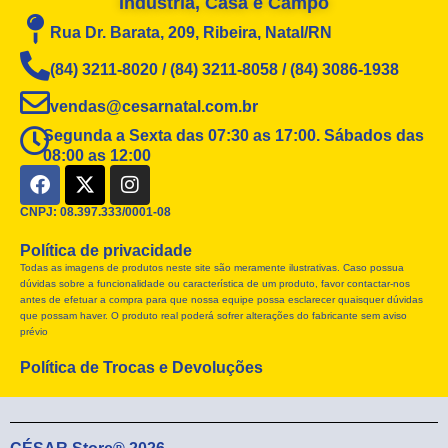
Indústria, Casa e Campo
Rua Dr. Barata, 209, Ribeira, Natal/RN
(84) 3211-8020 / (84) 3211-8058 / (84) 3086-1938
vendas@cesarnatal.com.br
Segunda a Sexta das 07:30 as 17:00. Sábados das
08:00 as 12:00
F
X
I
a
-
n
c
t
s
CNPJ: 08.397.333/0001-08
e
w
t
Política de privacidade
b
i
a
Todas as imagens de produtos neste site são meramente ilustrativas. Caso possua
o
t
g
dúvidas sobre a funcionalidade ou característica de um produto, favor contactar-nos
o
t
r
antes de efetuar a compra para que nossa equipe possa esclarecer quaisquer dúvidas
k
e
a
que possam haver. O produto real poderá sofrer alterações do fabricante sem aviso
r
m
prévio
Política de Trocas e Devoluções