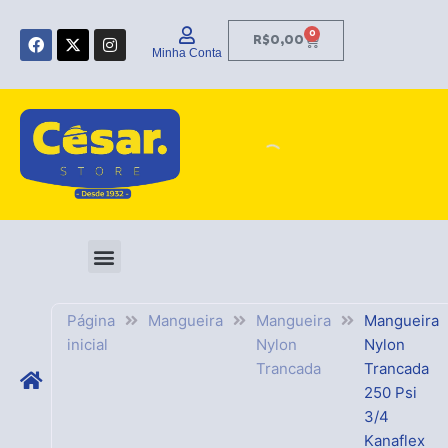
Ir
F
X
I
para
0
Carrinho
R$
0,00
a
-
n
Minha Conta
o
c
t
s
e
w
t
conteúdo
b
i
a
o
t
g
o
t
r
k
e
a
r
m
Página
Mangueira
Mangueira
Mangueira
inicial
Nylon
Nylon
Trancada
Trancada
250 Psi
3/4
Kanaflex