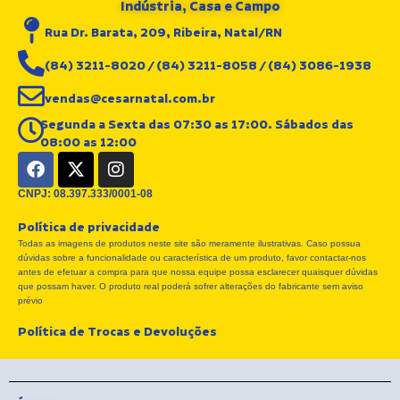
Indústria, Casa e Campo
Rua Dr. Barata, 209, Ribeira, Natal/RN
(84) 3211-8020 / (84) 3211-8058 / (84) 3086-1938
vendas@cesarnatal.com.br
Segunda a Sexta das 07:30 as 17:00. Sábados das
08:00 as 12:00
F
X
I
a
-
n
c
t
s
CNPJ: 08.397.333/0001-08
e
w
t
Política de privacidade
b
i
a
Todas as imagens de produtos neste site são meramente ilustrativas. Caso possua
o
t
g
dúvidas sobre a funcionalidade ou característica de um produto, favor contactar-nos
o
t
r
antes de efetuar a compra para que nossa equipe possa esclarecer quaisquer dúvidas
k
e
a
que possam haver. O produto real poderá sofrer alterações do fabricante sem aviso
r
m
prévio
Política de Trocas e Devoluções